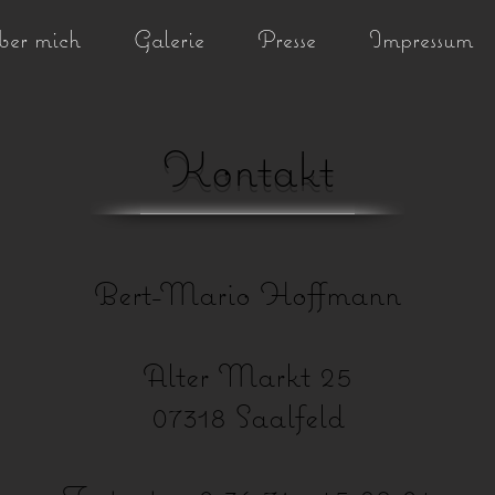
ber mich
Galerie
Presse
Impressum
Kontakt
Bert-Mario Hoffmann
Alter Markt 25
07318 Saalfeld