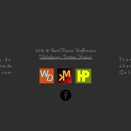
2016 © Bert-Mario Hoffmann
Webdesign Torsten Kneissl
g.de
Star
rie.de
übe
e.com
Gal