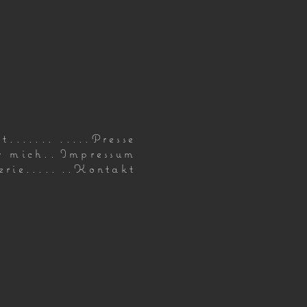
t.......
.....Presse
r mich..
Impressum
erie.....
..Kontakt