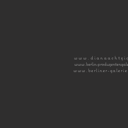
www.dianaachtzi
www.berlin-produzentengale
www.berliner-galeri