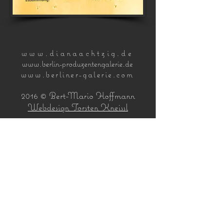
www.dianaachtzig.de
www.berlin-produzentengalerie.de
www.berliner-galerie.com
2016 © Bert-Mario Hoffmann
Webdesign Torsten Kneissl
Start.......
.....Presse
über mich..
Impressum
Galerie.....
..Kontakt